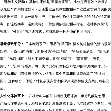
1.
科学主义驱动：
其核心逻辑是“数据与实证”。成分是否有效？浓度多
少最佳？作用机理如何？是否通过皮肤刺激性测试？这些都需要详实的实
验数据支撑。比如一款洗手液，可能会明确标注其能灭活99.9%的特定病
毒（如流感病毒、诺如病毒），并注明依据的测试标准。这种将效果“可
视化”、“可量化”的沟通方式，本身就是一种严谨的科学语言。
场景极致细分：
日本制药系卫生用品的“脑回路”擅长构建精细的清洁场景
矩阵。不仅仅是“消毒”，而是分为“手部消毒”、“物品表面消毒”、“空气消
毒”、“伤口消毒”；针对不同空间，又有“厨房用”、“浴室用”、“宠物
用”、“母婴用”等系列。每一类产品都针对特定环境中的常见病原体、污
垢类型和使用习惯进行优化，仿佛为每个角落和用途都配备了“专业顾
问”。这种细分，体现了对复杂现实需求的深刻洞察和解决方案的精准投
放。
人性化体验至上：
在极致科学的并未牺牲使用体验。考虑到频繁使用，
产品会注重温和性，添加保湿成分避免皮肤干燥；气味经过精心调配，清
新不刺鼻；包装设计注重安全（如儿童锁）与便捷（单手开合、精准剂