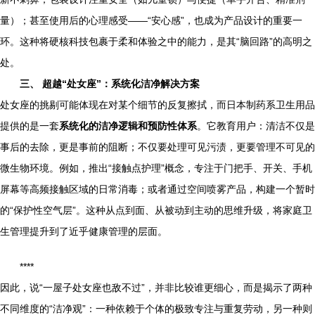
量）；甚至使用后的心理感受——“安心感”，也成为产品设计的重要一
环。这种将硬核科技包裹于柔和体验之中的能力，是其“脑回路”的高明之
处。
三、 超越“处女座”：系统化洁净解决方案
处女座的挑剔可能体现在对某个细节的反复擦拭，而日本制药系卫生用品
提供的是一套
系统化的洁净逻辑和预防性体系
。它教育用户：清洁不仅是
事后的去除，更是事前的阻断；不仅要处理可见污渍，更要管理不可见的
微生物环境。例如，推出“接触点护理”概念，专注于门把手、开关、手机
屏幕等高频接触区域的日常消毒；或者通过空间喷雾产品，构建一个暂时
的“保护性空气层”。这种从点到面、从被动到主动的思维升级，将家庭卫
生管理提升到了近乎健康管理的层面。
****
因此，说“一屋子处女座也敌不过”，并非比较谁更细心，而是揭示了两种
不同维度的“洁净观”：一种依赖于个体的极致专注与重复劳动，另一种则