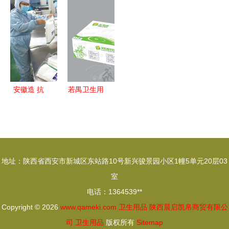
术和伤口护
清理与新生
榜 哪个牌
和卫生用品
巾全月组合
理一次性使
子的湿巾好
行业“匠心
套餐仅需
用天然棉洁
产品”榜单
29.9元起，
白柔软透气
发布 保定
安全舒适双
性好功能
市三品牌入
重保障
作用 使用
围，彰显一
安徽造 抗
若禺卫生用
方法 价格
次性使用医
疫显身手
品 中国西
说明书
疗用品品质
——一
南纸巾行业
新高度
份“卫生用
的领跑者
品”的坚守
地址：陕西省西安市新城区东站路10号新兴骏景园小区1幢5单元20层03
室
电话：1364539**
Copyright © 2026
www.qameki.com
卫生用品
陕西晨启凯帛商贸有限公
司
卫生用品
版权所有
Sitemap