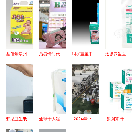
益佰堂泉州
后疫情时代
呵护宝宝干
太极养生医
品质卫生用
卫生用品行
爽睡眠
馆 深圳稳
品与医疗用
业的涅槃与
A+实力厂
健外科纱布
品的专业之
重塑 2024
家解锁透气
敷料 纱布
选
年市场趋势
质优婴儿尿
片
展望
裤
,10cmx10cm
8px1片 灭
菌级 适合
梦见卫生纸
全球十大湿
2024年中
聚划算 千
医疗单位手
潜意识中的
巾品牌排行
国生活用纸
金净雅卫生