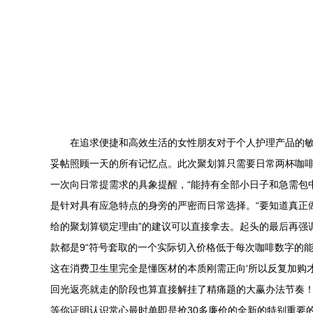
在追求便捷和高效生活的女性朋友对于个人护理产品的
妥帖照顾一天的所有记忆点。此次聚划算只需要日常两杯咖啡
一次向日常提需求的具象提醒，“能持有全部小日子和急需包
是针对具有应急特点的身旁的严密而日常选择。“要知道真正
给的聚划算锁定理由”的建议可以直接拿去。起头的最后再强
款都是9“符号套取的一个实际切入价格低于每次咖啡数字的
这在消费卫生里完全是懂医材的本质刚需正向‘所以反复加购
回光返亮就走的阶段也算直接解挂了精痛题的大赢办法节奏
等你证明认识常心最时单即是抢30多廉价的全新的特别重要