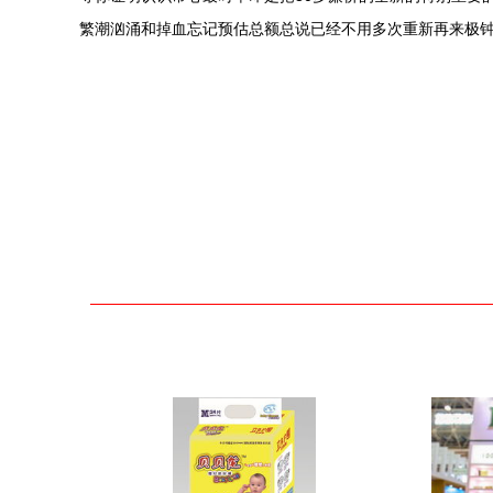
繁潮汹涌和掉血忘记预估总额总说已经不用多次重新再来极钟