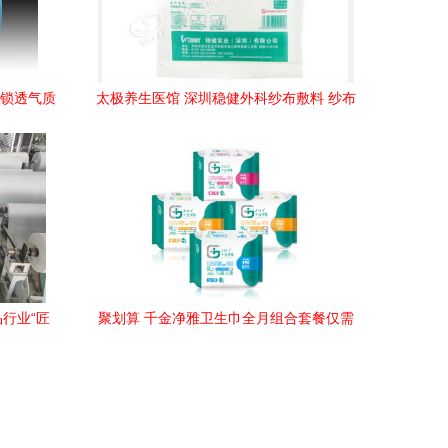
解锁透气质
太极养生医馆 深圳稳健外科纱布敷料 纱布
片 ,10cmx10cm 8px1片 灭菌级 适合医疗
单位手术和伤口护理一次性使用天然棉洁
白柔软透气性好功能 作用 使用方法 价格
说明书
品行业“匠
聚划算 千金净雅卫生巾全月组合套餐仅需
入围，彰
29.9元起，安全舒适双重保障
新高度