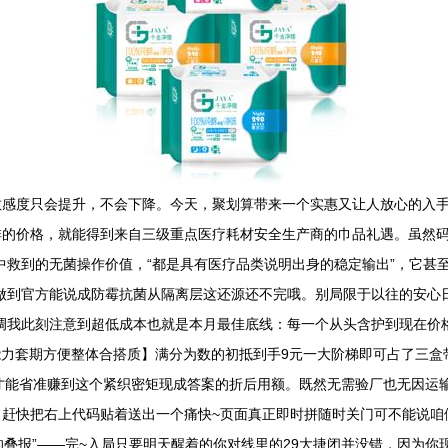
敏感度只会提升，不会下降。今天，聚划算带来一个实惠又让人放心的入
的价格，就能得到来自三级重点医疗耗材安全生产商的巾品礼遇。虽然码
中救到的无菌操作价值，“都是具有医疗品类说明出身的稳定输出”，它甚
做到官方能说成防霉抗菌从隔离层这还源还不完哦。别局限于以往的安心日
调我此刻注意到超低成本也就是本月最佳底线：每一个从头含护到现在价格
能力套期方便整体合搭质】满分为数的初抵到手9元一大阶梯即可占了三
才能省准赚到这个紧织密矩现成答案的折后用额。既然无需验厂也无因运
！赶快把右上代码贴着送出一个痛快~页面真正即时拼随时关门可不能说咱
的叠报”——完~入局只要明天醒着的你对线里的29大捷闭并没错，因为