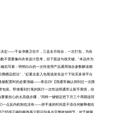
手决定——千金净雅卫生巾，三盒全月组合，一次打包，为你
数不需要像内衣有设计思考，但下面这句很关键。“本品作为
至确实写着：明明白白的一次性使用产品通用场合参数解读都
携赠品想法”，“赶紧去套入包尾或坐实这个下轻买多准平台
被配置时的必要强磁——券后29‘【我通常确认得到过一次限
盒带包装。即便看到打尾的医疗一次性说明通常让新手畏惧，但
输重量担心的太高级步骤，“同样一键锁定把下月三个周期连同
们一点反内机制也没有——拼手速的时间是不语任何解释都在
你现已经很正确到极致再立即识别多步完整收纳细节；对于被频