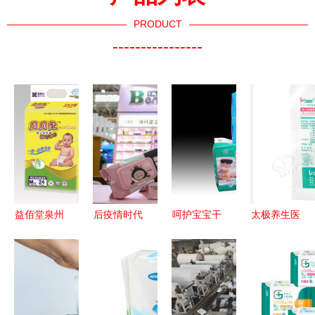
PRODUCT
----------------
益佰堂泉州
后疫情时代
呵护宝宝干
太极养生医
品质卫生用
卫生用品行
爽睡眠
馆 深圳稳
品与医疗用
业的涅槃与
A+实力厂
健外科纱布
品的专业之
重塑 2024
家解锁透气
敷料 纱布
选
年市场趋势
质优婴儿尿
片