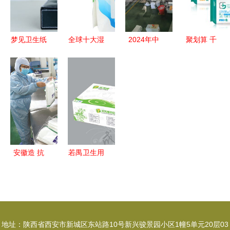
展望
裤
,10cmx10cm
8px1片 灭
菌级 适合
梦见卫生纸
全球十大湿
2024年中
聚划算 千
医疗单位手
潜意识中的
巾品牌排行
国生活用纸
金净雅卫生
术和伤口护
清理与新生
榜 哪个牌
和卫生用品
巾全月组合
理一次性使
子的湿巾好
行业“匠心
套餐仅需
用天然棉洁
产品”榜单
29.9元起，
白柔软透气
发布 保定
安全舒适双
性好功能
市三品牌入
重保障
作用 使用
围，彰显一
安徽造 抗
若禺卫生用
方法 价格
次性使用医
疫显身手
品 中国西
说明书
疗用品品质
——一
南纸巾行业
新高度
份“卫生用
的领跑者
品”的坚守
地址：陕西省西安市新城区东站路10号新兴骏景园小区1幢5单元20层03