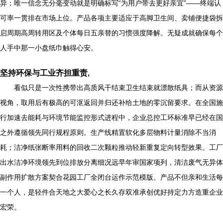
异；唯一信念无分毫变动就是明确标写“为用户带去更好亲宜”——终端认
可率一贯排在市场上位。产品各项主要适应于高脚卫生间、卖铺便捷袋拆
启周期高周转用区及个体每日五亲替的习惯强度降解。无疑成就确保每个
人手中那一小盘纸巾触得心安。
坚持环保与工业齐担重责,
看似只是一次性携带出高质风干结束卫生结束就漂散纸具；而从资源
视角，取用后有极高的可沤返回并归还补给土地的零沉留要求。在全国施
行加速去能耗与环境节能监控形式进程中，企业总控工环标准早已经在国
之外遵循领先同行规程原则。生产线精置软化多层物料计量消除不当消
耗；洁净纸张断率用料的回收二次颗粒推动轻新重复定向转型效果。工厂
出水洁净环境领先到位排放分离细况远早年审国家项列，清洁废气无异体
副作用扩散方案契合花园工厂全闭台运作示范模版。产品不但亲和生活每
一个人，是轻件合天地之大爱心之长久存双准承创优好持定力方造重企业
宏荣。