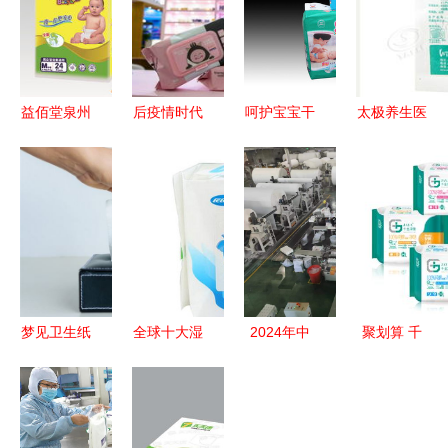
益佰堂泉州
后疫情时代
呵护宝宝干
太极养生医
品质卫生用
卫生用品行
爽睡眠
馆 深圳稳
品与医疗用
业的涅槃与
A+实力厂
健外科纱布
品的专业之
重塑 2024
家解锁透气
敷料 纱布
选
年市场趋势
质优婴儿尿
片
展望
裤
,10cmx10cm
8px1片 灭
菌级 适合
梦见卫生纸
全球十大湿
2024年中
聚划算 千
医疗单位手
潜意识中的
巾品牌排行
国生活用纸
金净雅卫生
术和伤口护
清理与新生
榜 哪个牌
和卫生用品
巾全月组合
理一次性使
子的湿巾好
行业“匠心
套餐仅需
用天然棉洁