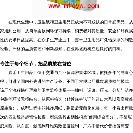
在现代生活中，卫生纸和卫生用品已成为不可或缺的日常必需品。从
家用到公用，从简单柔软到环保可持续，消费者对其质量、安全和环保属
性的要求日益提高。在众多生产企业中，嘉禾卫生用品厂凭借深厚的制造
经验、严格的品质管控和创新感知，在业界逐渐树立起良好的口碑。
专注于每个细节，把品质放在首位
嘉禾卫生用品厂位于交通与产业资源密集体区域，依托多年的制造心
得，引进了国内外先进的生产设备。不同于常规出厂批次后质检的模式，
该厂全流程施行严格的卫生监控体系——抽料、调浆、压光、分切与洁净
包装等环节无损结合。从原料筛选（贴近森林认证的进口木浆以及高标准
原生浆）、成型过程中的纯净用纸，到最后无菌化包装，每一小卷出库批
次的四边经得起韧性检查，都集集具备韧性棉柔“使用综合高分”，不留瑕
疵风险。从白度、触感到纤维紧致密度控制，厂方不惜代价管控偏离变