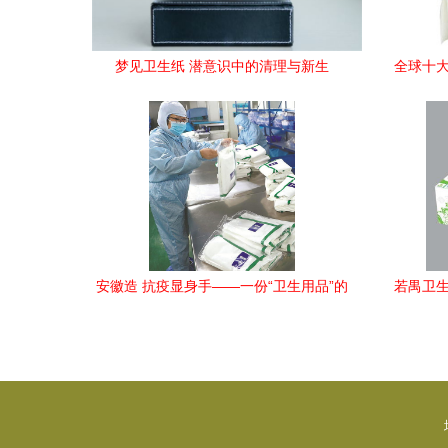
梦见卫生纸 潜意识中的清理与新生
全球十大
安徽造 抗疫显身手——一份“卫生用品”的
若禺卫生
坚守