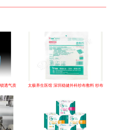
解锁透气质
太极养生医馆 深圳稳健外科纱布敷料 纱布
片 ,10cmx10cm 8px1片 灭菌级 适合医疗
单位手术和伤口护理一次性使用天然棉洁
白柔软透气性好功能 作用 使用方法 价格
说明书