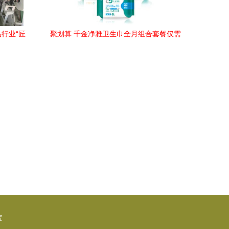
品行业“匠
聚划算 千金净雅卫生巾全月组合套餐仅需
入围，彰
29.9元起，安全舒适双重保障
新高度
室