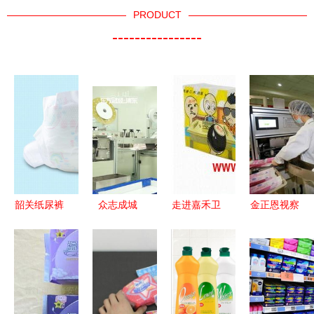
PRODUCT
----------------
韶关纸尿裤
众志成城
走进嘉禾卫
金正恩视察
与一次性医
抗击疫情
生用品厂
卫生用品工
疗用品检测
——玉川卫
匠心铸就生
厂 强调提
保障卫生安
生用品(上
活品质
升医疗用品
全的关键环
海)有限公
自主生产能
节
司一次性医
力