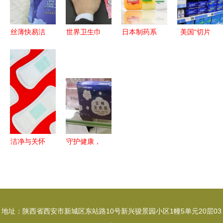
疗用品的责
任担当
丝薄快易洁
世界卫生巾
日本制药系
美国“切片
翼型卫生巾
品牌深度解
卫生用品
百吉饼
价格、厂家
析 舒适与
当严谨科学
税”与一次
与产品信息
健康的六大
遇上极致洁
性医疗用品
全解析
优选
净
一个关于分
类与税收的
典型争议
洁净与关怀
守护健康，
一次性医疗
智造生活
垫的设计哲
CIDPEX2019
学与临床价
生活用纸、
值
卫生用品及
地址：陕西省西安市新城区东站路10号新兴骏景园小区1幢5单元20层03
一次性医疗